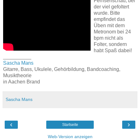
Fernsehschau, bei
der viel gefoltert
wurde. Bitte
empfindet das
Üben mit dem
Metronom bei 24
bpm nicht als
Folter, sondern
habt Spaß dabei!
__________
Sascha Mans
Gitarre, Bass, Ukulele, Gehörbildung, Bandcoaching,
Musiktheorie
in Aachen Brand
Sascha Mans
‹
›
Startseite
Web-Version anzeigen