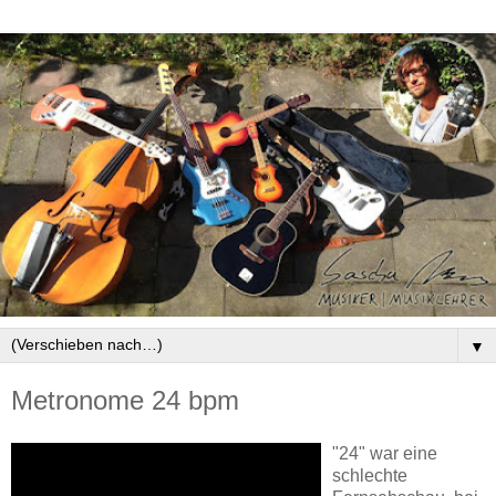
▼
Metronome 24 bpm
"24" war eine
schlechte