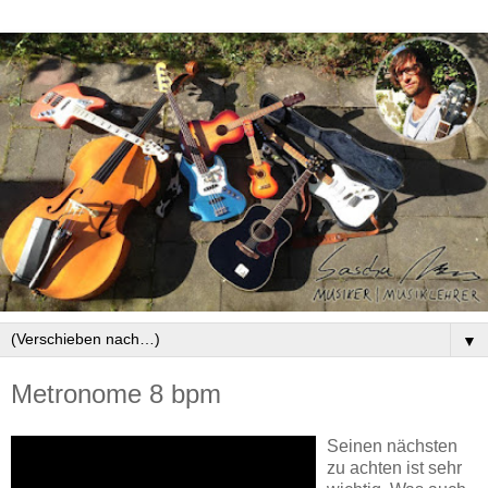
▼
Metronome 8 bpm
Seinen nächsten
zu achten ist sehr