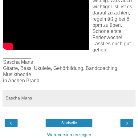
wichtig. Was auch
wichtiger ist, ist es,
darauf zu achten,
regelmäßig bei 8
bpm zu üben.
Schöne erste
Ferienwoche!
Lasst es euch gut
gehen!
__________
Sascha Mans
Gitarre, Bass, Ukulele, Gehörbildung, Bandcoaching,
Musiktheorie
in Aachen Brand
Sascha Mans
‹
›
Startseite
Web-Version anzeigen